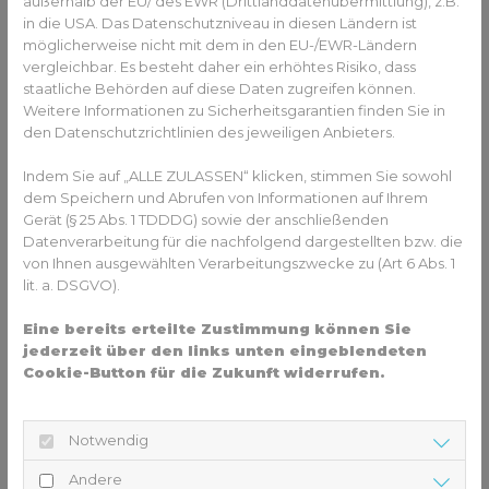
außerhalb der EU/ des EWR (Drittlanddatenübermittlung), z.B.
in die USA. Das Datenschutzniveau in diesen Ländern ist
möglicherweise nicht mit dem in den EU-/EWR-Ländern
vergleichbar. Es besteht daher ein erhöhtes Risiko, dass
staatliche Behörden auf diese Daten zugreifen können.
Weitere Informationen zu Sicherheitsgarantien finden Sie in
den Datenschutzrichtlinien des jeweiligen Anbieters.
Indem Sie auf „ALLE ZULASSEN“ klicken, stimmen Sie sowohl
dem Speichern und Abrufen von Informationen auf Ihrem
Gerät (§ 25 Abs. 1 TDDDG) sowie der anschließenden
Datenverarbeitung für die nachfolgend dargestellten bzw. die
von Ihnen ausgewählten Verarbeitungszwecke zu (Art 6 Abs. 1
lit. a. DSGVO).
Eine bereits erteilte Zustimmung können Sie
jederzeit über den links unten eingeblendeten
Cookie-Button für die Zukunft widerrufen.
Notwendig
Andere