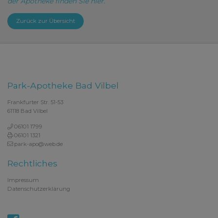
der Apotheke finden Sie hier.
Zurück zur Übersicht
Park-Apotheke Bad Vilbel
Frankfurter Str. 51-53
61118 Bad Vilbel
06101 1799
06101 1321
park-apo@web.de
Rechtliches
Impressum
Datenschutzerklärung