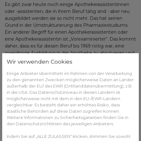
Es gibt zwar heute noch einige Apothekerassistentinnen
oder -assistenten, die in ihrem Beruf tätig sind - aber neu
ausgebildet werden sie so nicht mehr. Das hat seinen
Grund in der Umstrukturierung des Pharmaziestudiums.
Ein anderer Begriff für einen Apothekerassistenten oder
eine Apothekerassistentin ist „Vorexaminierter“. Das kommt
daher, dass es für diesen Beruf bis 1969 nötig war, eine
zweijährige Ausbildung in der Apotheke zu absolvieren und
anschließend das Pharmaziestudium bis zum sechsten
Wir verwenden Cookies
Semester zu betreiben.
Einige Anbieter übermitteln im Rahmen von der Verarbeitung
Danach wurde die Lehre mit dem pharmazeutischen
zu den genannten Zwecken möglicherweise Daten an Länder
Vorexamen abgeschlossen. Wer dann nicht mehr weiter
außerhalb der EU/ des EWR (Drittlanddatenübermittlung), z.B.
studieren wollte, durfte die Bezeichnung
in die USA. Das Datenschutzniveau in diesen Ländern ist
möglicherweise nicht mit dem in den EU-/EWR-Ländern
Apothekerassistent tragen. Jetzt wird erst nach dem
vergleichbar. Es besteht daher ein erhöhtes Risiko, dass
Abschluss den Pharmaziestudiums das
staatliche Behörden auf diese Daten zugreifen können.
Pharmaziepraktikum absolviert. Deshalb wird die
Weitere Informationen zu Sicherheitsgarantien finden Sie in
Ausbildung zum Apothekerassistenten oder zur
den Datenschutzrichtlinien des jeweiligen Anbieters.
Apothekerassistentin heute so gar nicht mehr
durchgeführt.
Indem Sie auf „ALLE ZULASSEN“ klicken, stimmen Sie sowohl