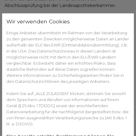
Abschlussprüfung bei der Landesapothekerkammer.
Das Warenlager fest im Blick
Wir verwenden Cookies
Nach der bestandenen Prüfung ist der oder die PKA in der
Einige Anbieter übermitteln im Rahmen von der Verarbeitung
Apotheke unter anderem für die Warenbestellung und die
zu den genannten Zwecken möglicherweise Daten an Länder
Verwaltung des Warenlagers zuständig. Dabei ist es
außerhalb der EU/ des EWR (Drittlanddatenübermittlung), z.B.
wichtig, den Warenbestand im Blick zu haben, neue Waren
in die USA. Das Datenschutzniveau in diesen Ländern ist
zu prüfen und zu erfassen, sie auszuzeichnen, Lagerlisten
möglicherweise nicht mit dem in den EU-/EWR-Ländern
zu erstellen und Verfallsdaten zu kontrollieren. Auch die
vergleichbar. Es besteht daher ein erhöhtes Risiko, dass
Preisbildung und die Buchführung liegt in ihren oder seinen
staatliche Behörden auf diese Daten zugreifen können.
Händen. Die oder der PKA rechnen Rezepte und
Weitere Informationen zu Sicherheitsgarantien finden Sie in
den Datenschutzrichtlinien des jeweiligen Anbieters.
Leistungen ab, bearbeiten Lieferscheine und Rechnungen,
wickeln den Zahlungsverkehr ab, kalkulieren die Preise für
Indem Sie auf „ALLE ZULASSEN“ klicken, stimmen Sie sowohl
die Waren und passen das Sortiment an.
dem Speichern und Abrufen von Informationen auf Ihrem
Hilfe bei Verkauf und Beratung
Gerät (§ 25 Abs. 1 TDDDG) sowie der anschließenden
Datenverarbeitung für die nachfolgend dargestellten bzw. die
Auch das Marketing der jeweiligen Apotheke ist etwas, für
von Ihnen ausgewählten Verarbeitungszwecke zu (Art 6 Abs. 1
lit. a. DSGVO).
das die oder der PKA zuständig ist. So werden die Waren
von ihr oder ihm ansprechend im Verkaufsraum platziert,
Eine bereits erteilte Zustimmung können Sie