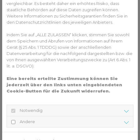
Expertensuche.
vergleichbar. Es besteht daher ein erhöhtes Risiko, dass
staatliche Behörden auf diese Daten zugreifen können.
Weitere Informationen zu Sicherheitsgarantien finden Sie in
den Datenschutzrichtlinien des jeweiligen Anbieters.
Nebenwirkungen von Methylphenidat
Indem Sie auf „ALLE ZULASSEN“ klicken, stimmen Sie sowohl
Nicht eingenommen werden darf Ritalin bei einem
dem Speichern und Abrufen von Informationen auf Ihrem
erhöhten Augeninnendruck, einer
Gerät (§ 25 Abs. 1 TDDDG) sowie der anschließenden
Schilddrüsenüberfunktion, einer gleichzeitigen Einnahme
Datenverarbeitung für die nachfolgend dargestellten bzw. die
bestimmter Mittel gegen Depressionen, bei bestimmten
von Ihnen ausgewählten Verarbeitungszwecke zu (Art 6 Abs. 1
Herz-Kreislauf-Erkrankungen und bei vorbestehenden
lit. a. DSGVO).
Erkrankungen wie einem Schlaganfall oder einem
Aneurysma. Neben den erwünschten Wirkungen hat Ritalin
Eine bereits erteilte Zustimmung können Sie
jederzeit über den links unten eingeblendeten
einige Nebenwirkungen: Kopfschmerzen,
Cookie-Button für die Zukunft widerrufen.
Konzentrationsmangel, Geräuschempfindlichkeit,
Schlaflosigkeit, Nervosität, Appetitlosigkeit und Übelkeit
können bei der Behandlung häufig vorkommen. Ebenfalls
Notwendig
häufig kommt es zu Appetitlosigkeit, manche Kinder
trinken auch zu wenig. Beides lässt sich abmildern, indem
Andere
das Medikament morgens nach dem Essen eingenommen
wird und die Hauptmahlzeit abends gegessen wird, denn