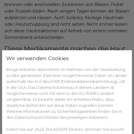
brennen oder anschwellen. Es können sich Blasen, Pickel
oder Pusteln bilden. Nach einigen Tagen können die Blasen
aufplatzen und nässen. Auch Juckreiz, fleckige Hautmale
oder Hautschuppung sind nicht selten. Nicht immer lassen
sich diese Hautreaktionen auf Anhieb von einem normalen
Sonnenbrand unterscheiden.
Diese Medikamente machen die Haut
besonders empfindlich gegen
Wir verwenden Cookies
Sonnenstrahlen
Einige Anbieter übermitteln im Rahmen von der Verarbeitung
Eine erhöhte Lichtempfindlichkeit der Haut kann durch die
zu den genannten Zwecken möglicherweise Daten an Länder
Einnahme sowie durch die äußerliche Anwendung von
außerhalb der EU/ des EWR (Drittlanddatenübermittlung), z.B.
in die USA. Das Datenschutzniveau in diesen Ländern ist
Arzneimitteln verursacht werden. Besonders häufig tritt
möglicherweise nicht mit dem in den EU-/EWR-Ländern
diese Reaktion im Zusammenhang mit diversen
vergleichbar. Es besteht daher ein erhöhtes Risiko, dass
Antibiotika, Johanniskraut oder Schmerz- und
staatliche Behörden auf diese Daten zugreifen können.
Entzündungshemmern wie Naproxen und Diclofenac auf.
Weitere Informationen zu Sicherheitsgarantien finden Sie in
den Datenschutzrichtlinien des jeweiligen Anbieters.
Aber auch einigen anderen Medikamenten konnte dieser
Effekt zugeschrieben werden. Vorsicht ist gefragt bei
Indem Sie auf „ALLE ZULASSEN“ klicken, stimmen Sie sowohl
Diuretika wie Hydrochlorothiazid und einigen Herz-