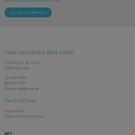
www.gesundinformiert.de
.
Zurück zur Übersicht
Park-Apotheke Bad Vilbel
Frankfurter Str. 51-53
61118 Bad Vilbel
06101 1799
06101 1321
park-apo@web.de
Rechtliches
Impressum
Datenschutzerklärung