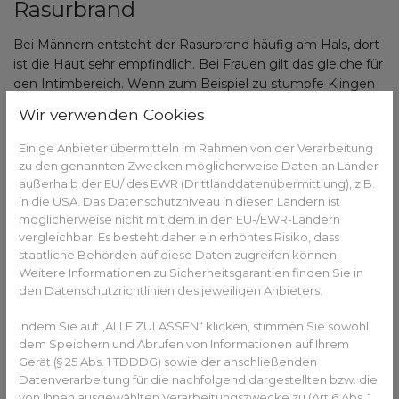
Rasurbrand
Bei Männern entsteht der Rasurbrand häufig am Hals, dort
ist die Haut sehr empfindlich. Bei Frauen gilt das gleiche für
den Intimbereich. Wenn zum Beispiel zu stumpfe Klingen
zum Rasieren verwendet werden, wird die Haut durch den
Wir verwenden Cookies
Druck, der ausgeübt werden muss, noch mehr gereizt.
Scharfe Klingen durchtrennen die Haare präziser und
Einige Anbieter übermitteln im Rahmen von der Verarbeitung
gleiten dabei einfacher über die Haut. Zudem ist bei neuen,
zu den genannten Zwecken möglicherweise Daten an Länder
scharfen Klingen die Gefahr geringer, dass sie bereits
außerhalb der EU/ des EWR (Drittlanddatenübermittlung), z.B.
verschmutzt sind und sich die Haut durch den Schmutz,
in die USA. Das Datenschutzniveau in diesen Ländern ist
möglicherweise nicht mit dem in den EU-/EWR-Ländern
der in eine eventuelle kleine Verletzung eindringt,
vergleichbar. Es besteht daher ein erhöhtes Risiko, dass
entzündet. Bei der Rasur im Gesicht sollten die Barthaare
staatliche Behörden auf diese Daten zugreifen können.
vorher gut mit Rasiergel oder -schaum eingerieben
Weitere Informationen zu Sicherheitsgarantien finden Sie in
werden. Die Barthaare richten sich beim Einmassieren auf
den Datenschutzrichtlinien des jeweiligen Anbieters.
und können so einfacher entfernt werden. So wird auch das
Risiko verringert, dass Haare nach der Rasur einwachsen.
Indem Sie auf „ALLE ZULASSEN“ klicken, stimmen Sie sowohl
dem Speichern und Abrufen von Informationen auf Ihrem
Gerät (§ 25 Abs. 1 TDDDG) sowie der anschließenden
Sie haben Fragen zu Rasurbrand oder Haut im
Datenverarbeitung für die nachfolgend dargestellten bzw. die
von Ihnen ausgewählten Verarbeitungszwecke zu (Art 6 Abs. 1