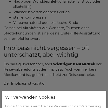
Haut- oder Wunddesinfektionsmittel (z. B. Jod oder
alkoholfrei)
Pflaster in verschiedenen Größen
sterile Kompressen
Verbandmaterial oder elastische Binde
Gerade bei Aktivitäten wie Wandern, Tauchen oder
Stadterkundungen ist eine kleine Erste-Hilfe-Ausstattung
sehr empfehlenswert.
Impfpass nicht vergessen – oft
unterschätzt, aber wichtig
Ein häufig übersehener, aber
wichtiger Bestandtei
l der
Reisevorbereitung ist der Impfpass. Auch wenn er kein
Medikament ist, gehört er indirekt zur Reiseapotheke.
Der Impfpass ist wichtig:
zur Übersicht über bestehende Impfungen
Wir verwenden Cookies
bei Arztbesuchen im Ausland
im Notfall oder bei Krankenhausaufenthalten
Einige Anbieter übermitteln im Rahmen von der Verarbeitung
Hinweis
: Vor der Reise nach Mexiko sollte geprüft werden,