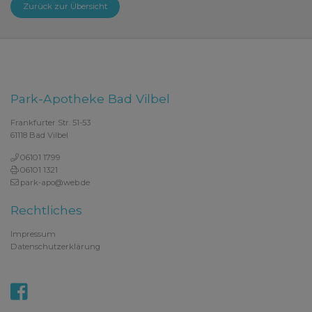
Zurück zur Übersicht
Park-Apotheke Bad Vilbel
Frankfurter Str. 51-53
61118 Bad Vilbel
06101 1799
06101 1321
park-apo@web.de
Rechtliches
Impressum
Datenschutzerklärung