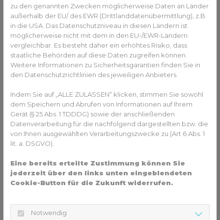
zu den genannten Zwecken möglicherweise Daten an Länder
ob
Standardimpfungen aktuell sind
und ob
außerhalb der EU/ des EWR (Drittlanddatenübermittlung), z.B.
zusätzliche Reiseimpfungen empfohlen
werden.
in die USA. Das Datenschutzniveau in diesen Ländern ist
möglicherweise nicht mit dem in den EU-/EWR-Ländern
Das
Tropeninstitut
rät zu folgenden Impfungen vor der
vergleichbar. Es besteht daher ein erhöhtes Risiko, dass
Einreise nach Mexiko:
staatliche Behörden auf diese Daten zugreifen können.
Weitere Informationen zu Sicherheitsgarantien finden Sie in
Tetanus
den Datenschutzrichtlinien des jeweiligen Anbieters.
Diphtherie
Poliomyelitis
Indem Sie auf „ALLE ZULASSEN“ klicken, stimmen Sie sowohl
Hepatitis A
dem Speichern und Abrufen von Informationen auf Ihrem
Tollwut
Gerät (§ 25 Abs. 1 TDDDG) sowie der anschließenden
Eine Beratung in der Apotheke oder bei Ihrem Hausarzt
Datenverarbeitung für die nachfolgend dargestellten bzw. die
hilft dabei, rechtzeitig vorzusorgen.
von Ihnen ausgewählten Verarbeitungszwecke zu (Art 6 Abs. 1
lit. a. DSGVO).
Eine bereits erteilte Zustimmung können Sie
jederzeit über den links unten eingeblendeten
Cookie-Button für die Zukunft widerrufen.
Notwendig