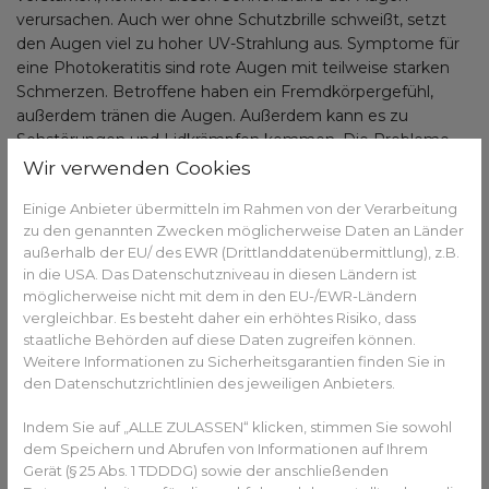
verursachen. Auch wer ohne Schutzbrille schweißt, setzt
den Augen viel zu hoher UV-Strahlung aus. Symptome für
eine Photokeratitis sind rote Augen mit teilweise starken
Schmerzen. Betroffene haben ein Fremdkörpergefühl,
außerdem tränen die Augen. Außerdem kann es zu
Sehstörungen und Lidkrämpfen kommen. Die Probleme
am Auge treten allerdings nicht sofort auf, sondern erst
Wir verwenden Cookies
nach ungefähr 6 bis 12 Stunden nachdem die Augen der
Einige Anbieter übermitteln im Rahmen von der Verarbeitung
erhöhten Strahlung ausgesetzt waren. Die Schäden treten
zu den genannten Zwecken möglicherweise Daten an Länder
am Epithel, der äußeren Hornhaut des Auges, auf und
außerhalb der EU/ des EWR (Drittlanddatenübermittlung), z.B.
sorgen dort dafür, dass dort Zellen absterben. Die dadurch
in die USA. Das Datenschutzniveau in diesen Ländern ist
frei liegenden Nervenenden sorgen dafür, dass die
möglicherweise nicht mit dem in den EU-/EWR-Ländern
Photokeratitis äußerst schmerzhaft ist.
vergleichbar. Es besteht daher ein erhöhtes Risiko, dass
staatliche Behörden auf diese Daten zugreifen können.
Weitere Informationen zu Sicherheitsgarantien finden Sie in
Sie haben Fragen zu Photokeratitis oder anderen
den Datenschutzrichtlinien des jeweiligen Anbieters.
allgemeinen Gesundheitsinformationen?
Indem Sie auf „ALLE ZULASSEN“ klicken, stimmen Sie sowohl
Gesundheits-Experten und -Expertinnen aus Ihrer
dem Speichern und Abrufen von Informationen auf Ihrem
Region beraten Sie gerne.
Hier gelangen Sie zur
Gerät (§ 25 Abs. 1 TDDDG) sowie der anschließenden
Expertensuche.