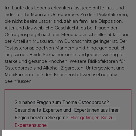
Im Laufe des Lebens erkranken fast jede dritte Frau und
jeder fünfte Mann an Osteoporose. Zu den Risikofaktoren,
die nicht beeinflussbar sind, zählen familiäre Disposition,
Alter und das weibliche Geschlecht, da bei Frauen der
Östrogenspiegel nach der Menopause schneller abfällt und
der Anteil an Muskulatur im Durchschnitt geringer ist. Der
Testosteronspiegel von Männern sinkt hingegen deutlich
langsamer. Beide Sexualhormone sind jedoch wichtig für
starke und gesunde Knochen. Weitere Risikofaktoren für
Osteoporose sind Alkohol, Zigaretten, Untergewicht und
Medikamente, die den Knochenstoffwechsel negativ
beeinflussen.
Sie haben Fragen zum Thema Osteoporose? 
Gesundheits-Experten und -Expertinnen aus Ihrer 
Region beraten Sie gerne. 
Hier gelangen Sie zur 
Expertensuche.