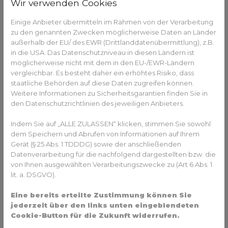
Wir verwenden Cookies
Tipps für starke Knochen
Einige Anbieter übermitteln im Rahmen von der Verarbeitung
zu den genannten Zwecken möglicherweise Daten an Länder
Bei Osteoporose handelt es sich um eine degenerative
außerhalb der EU/ des EWR (Drittlanddatenübermittlung), z.B.
fortschreitende Erkrankung. Daher ist es wichtig, präventiv
in die USA. Das Datenschutzniveau in diesen Ländern ist
zu handeln und am besten ein Leben lang auf eine
möglicherweise nicht mit dem in den EU-/EWR-Ländern
gesunde Lebensweise zu setzen. Dabei gibt es einige
vergleichbar. Es besteht daher ein erhöhtes Risiko, dass
staatliche Behörden auf diese Daten zugreifen können.
Dinge zu beachten.
Weitere Informationen zu Sicherheitsgarantien finden Sie in
Eine ausgewogene Ernährung
den Datenschutzrichtlinien des jeweiligen Anbieters.
Eine ausgewogene Ernährung ist nicht nur entscheidend
Indem Sie auf „ALLE ZULASSEN“ klicken, stimmen Sie sowohl
für die Gesundheit der Knochen, sondern auch für das
dem Speichern und Abrufen von Informationen auf Ihrem
Gesamtbefinden. Es ist vor allem wichtig, ausreichend
Gerät (§ 25 Abs. 1 TDDDG) sowie der anschließenden
Datenverarbeitung für die nachfolgend dargestellten bzw. die
Kalzium und Vitamin D aufzunehmen, da diese Nährstoffe
von Ihnen ausgewählten Verarbeitungszwecke zu (Art 6 Abs. 1
eine Schlüsselrolle beim Aufbau und bei der Erhaltung der
lit. a. DSGVO).
Knochendichte spielen. Kalziumreiche Lebensmittel sind
zum Beispiel Milchprodukte, grünes Blattgemüse,
Eine bereits erteilte Zustimmung können Sie
Mandeln, Brokkoli, Sesam und Feigen. Vitamin D bildet der
jederzeit über den links unten eingeblendeten
Körper durch Sonnenlicht zum größten Teil selbst, Vitamin-
Cookie-Button für die Zukunft widerrufen.
D-Quellen sind aber zum Beispiel fetter Fisch oder Eier.