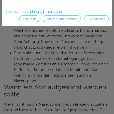
einzukleiden. Auch heiße Tees, eine Wärmflasche
oder eine Decke helfen gegen das Frieren der Nase.
Datenschutzerklärung
|
Impressum
Durchblutung fördern: Um die Durchblutung
Ablehnen
Auswahl übernehmen
Alle zulassen
anzuregen, können Sport und der Verzehr von
scharfen Gewürzen im Essen helfen. Zudem wird das
Wechselduschen empfohlen. Hierfür braust man sich
abwechselnd mit warmem und kaltem Wasser ab.
Aber Achtung: Nach dem Duschen sollte der Körper
möglichst zügig wieder erwärmt werden.
Stress abbauen: Häufig verbindet man Stressabbau
mit Sport. Doch es kann bereits genügen sich
regelmäßig Zeit für sich zu nehmen - ob durch einen
Kaffee mit Freunden oder eine Meditation. Das
wärmt nicht nur das Herz, sondern auch die
Nasenspitze.
Wann ein Arzt aufgesucht werden
sollte
Wenn nicht nur die Nase, sondern auch Finger und Zehen
kalt und blass sind, sollte ein Arzt aufgesucht werden. Dies