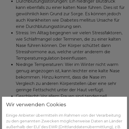
Durchblutungsstörungen: Ein niedriger Blutdruck
kann ebenfalls zu einer kalten Nase führen. Dies ist für
gewöhnlich kein Grund zur Sorge. Es können jedoch
auch Krankheiten wie Diabetes mellitus Ursache für
eine Durchblutungsstörung sein.
Stress: Im Alltag begegnen wir vielen Stressfaktoren,
wie Schlafmangel oder Terminen, die zu einer kalten
Nase führen können. Der Körper schüttet dann
Stresshormone aus, welche unter anderem die
Temperaturregulation beeinflussen.
Niedrige Temperaturen: Wer im Winter nicht warm
genug angezogen ist, kann leichter eine kalte Nase
bekommen. Hinzu kommt, dass die Nase im
Vergleich zu anderen Körperstellen über eine sehr
geringe Fettschicht unter der Haut verfügt.
Geschlecht: Vor allem Frauen sind tendenziell
häufiger von kalten Nasen, Händen und Füßen
Wir verwenden Cookies
betroffen. Grund dafür ist ein Zusammenspiel aus
einem dünneren Unterhautfettgewebe und einem
Einige Anbieter übermitteln im Rahmen von der Verarbeitung
zu den genannten Zwecken möglicherweise Daten an Länder
schwankenden Östrogenspiegel, welcher unter
außerhalb der EU/ des EWR (Drittlanddatenübermittlung), z.B.
anderem die Körpertemperatur reguliert.