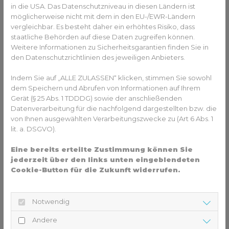
in die USA. Das Datenschutzniveau in diesen Ländern ist
Nicht immer ist nur ein Faktor Auslöser für eine kalte Nase.
möglicherweise nicht mit dem in den EU-/EWR-Ländern
Es kann auch zu einer Kombination aus mehreren
vergleichbar. Es besteht daher ein erhöhtes Risiko, dass
Ursachen kommen.
staatliche Behörden auf diese Daten zugreifen können.
Weitere Informationen zu Sicherheitsgarantien finden Sie in
den Datenschutzrichtlinien des jeweiligen Anbieters.
Sie haben Fragen zu kalten Nasen oder Haut im
Allgemeinen? Gesundheits-Experten und -
Indem Sie auf „ALLE ZULASSEN“ klicken, stimmen Sie sowohl
dem Speichern und Abrufen von Informationen auf Ihrem
Expertinnen aus Ihrer Region beraten Sie
Gerät (§ 25 Abs. 1 TDDDG) sowie der anschließenden
gerne.
Hier gelangen Sie zur Expertensuche.
Datenverarbeitung für die nachfolgend dargestellten bzw. die
von Ihnen ausgewählten Verarbeitungszwecke zu (Art 6 Abs. 1
lit. a. DSGVO).
Tipps, um gegen eine kalte Nase
anzukommen
Eine bereits erteilte Zustimmung können Sie
jederzeit über den links unten eingeblendeten
Cookie-Button für die Zukunft widerrufen.
Zum Glück gibt es einige Tipps und Tricks, die einer kalten
Nasenspitze entgegenwirken können. Wer diese gut
beachtet, kann gut gegen das Frieren ankämpfen.
Notwendig
Wärmen: Wenn es draußen so richtig kalt ist, ist es
Andere
von Vorteil, sich gemäß dem Zwiebelprinzip