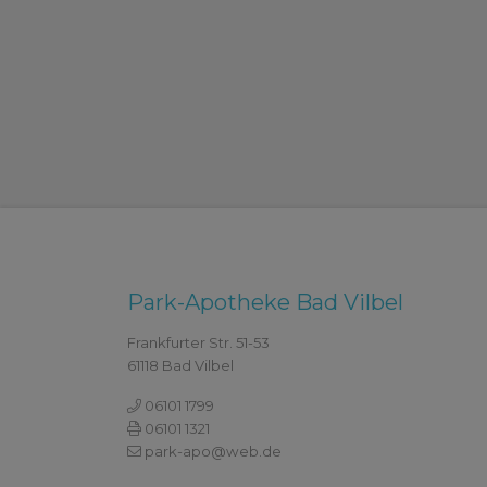
Park-Apotheke Bad Vilbel
Frankfurter Str. 51-53
61118 Bad Vilbel
06101 1799
06101 1321
park-apo@web.de