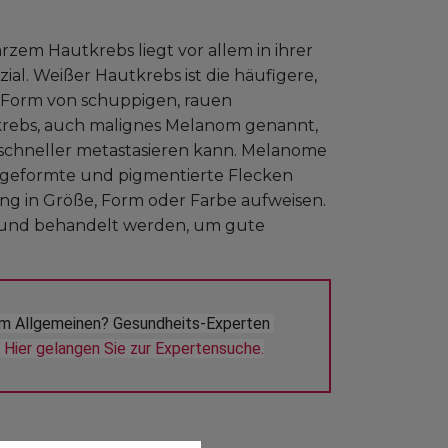
em Hautkrebs liegt vor allem in ihrer
l. Weißer Hautkrebs ist die häufigere,
in Form von schuppigen, rauen
krebs, auch malignes Melanom genannt,
er schneller metastasieren kann. Melanome
 geformte und pigmentierte Flecken
ng in Größe, Form oder Farbe aufweisen.
t und behandelt werden, um gute
m Allgemeinen? Gesundheits-Experten 
 
Hier gelangen Sie zur Expertensuche.