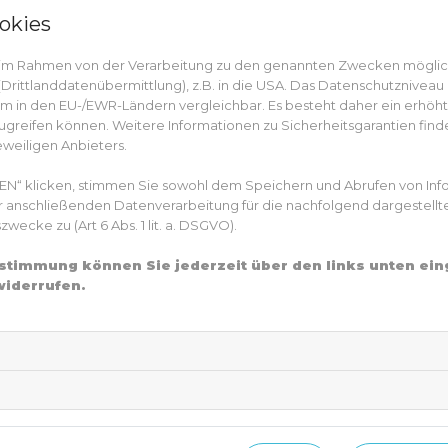
okies
Muttermale und Sonnenlicht gelten als Hauptris
Menschen mit vielen, großen oder auffälligen P
n im Rahmen von der Verarbeitung zu den genannten Zwecken mögli
erhöhtes Risiko an Hautkrebs zu erkranken. Daz
rittlanddatenübermittlung), z.B. in die USA. Das Datenschutzniveau i
beruflich viel Sonne ausgesetzt sind. Gerade hel
m in den EU-/EWR-Ländern vergleichbar. Es besteht daher ein erhöhtes
besonders zu schützen. Auch der regelmäßige Ga
greifen können. Weitere Informationen zu Sicherheitsgarantien finde
eweiligen Anbieters.
eine riesige Belastung für den Körper.
Welche Symptome können bei
EN“ klicken, stimmen Sie sowohl dem Speichern und Abrufen von Inf
er anschließenden Datenverarbeitung für die nachfolgend dargestellt
auftreten?
ecke zu (Art 6 Abs. 1 lit. a. DSGVO).
Zustimmung können Sie jederzeit über den links unten ei
Neben der Vorbeugung durch möglichst geringe
widerrufen.
lange Kleidung ist im Kampf gegen den Krebs vor
Schwarzer Hautkrebs lässt sich vor allem mithil
Asymmetrie
: Gesunde Muttermale sind mei
ungleichmäßig aus, kann dies ein Warnsignal 
Begrenzung
: Ein Muttermal sollte einen 
unscharfe oder gezackte Ränder können au