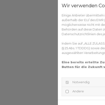
Wir verwenden Co
Einige Anbieter übermittel
außerhalb der EU/ des EWR (D
möglicherweise nicht mit de
Behörden auf diese Daten zu
Datenschutzrichtlinien des j
Indem Sie auf „ALLE ZULASS
(§ 25 Abs. 1 TDDDG) sowie d
ausgewählten Verarbeitungszw
Eine bereits erteilte 
Button für die Zukunft 
Notwendig
Andere