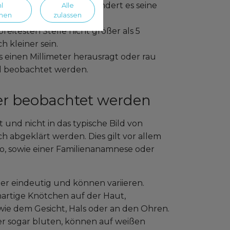
re Farben auf oder verändert es seine
l
Alle
men
zulassen
breitesten Stelle nicht größer als 5
 kleiner sein.
 einen Millimeter herausragt oder rau
all beobachtet werden.
er beobachtet werden
 und nicht in das typische Bild von
h abgeklärt werden. Dies gilt vor allem
o, sowie einer Familienanamnese oder
r eindeutig und können variieren.
nartige Knötchen auf der Haut,
ie dem Gesicht, Hals oder an den Ohren.
der sogar bluten, können auf weißen