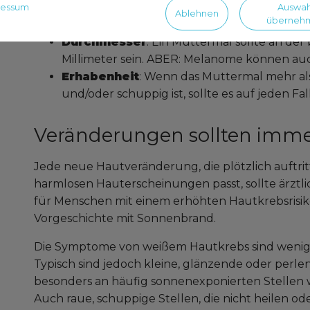
Colour = Farbe
: Weist ein Muttermal mehre
ressum
Auswah
Ablehnen
überneh
Farbe, sollte es untersucht werden.
Durchmesser
: Ein Muttermal sollte an der 
Millimeter sein. ABER: Melanome können auch
Erhabenheit
: Wenn das Muttermal mehr als
und/oder schuppig ist, sollte es auf jeden F
Veränderungen sollten imm
Jede neue Hautveränderung, die plötzlich auftritt
harmlosen Hauterscheinungen passt, sollte ärztlic
für Menschen mit einem erhöhten Hautkrebsrisik
Vorgeschichte mit Sonnenbrand.
Die Symptome von weißem Hautkrebs sind wenige
Typisch sind jedoch kleine, glänzende oder perle
besonders an häufig sonnenexponierten Stellen w
Auch raue, schuppige Stellen, die nicht heilen o