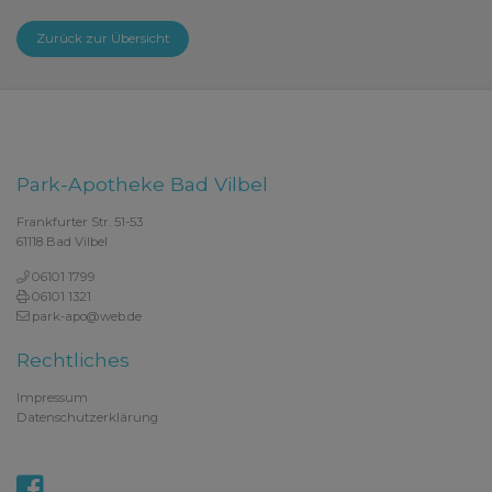
Zurück zur Übersicht
Park-Apotheke Bad Vilbel
Frankfurter Str. 51-53
61118 Bad Vilbel
06101 1799
06101 1321
park-apo@web.de
Rechtliches
Impressum
Datenschutzerklärung