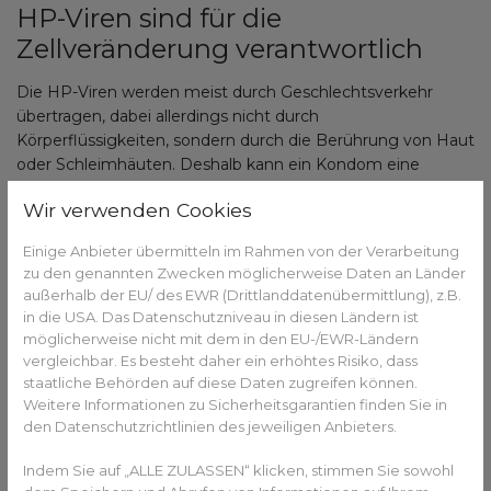
HP-Viren sind für die
Zellveränderung verantwortlich
Die HP-Viren werden meist durch Geschlechtsverkehr
übertragen, dabei allerdings nicht durch
Körperflüssigkeiten, sondern durch die Berührung von Haut
oder Schleimhäuten. Deshalb kann ein Kondom eine
Ansteckung verhindern, ist aber nicht hundertprozentig
Wir verwenden Cookies
sicher. Wichtig zu wissen: Auch Männer können sich mit
HP-Viren anstecken und diese übertragen. Die meisten
Einige Anbieter übermitteln im Rahmen von der Verarbeitung
Frauen infizieren sich, meist zwischen dem 20. und 30.
zu den genannten Zwecken möglicherweise Daten an Länder
Lebensjahr, mit HP-Viren. Allerdings rufen nicht alle Tumore
außerhalb der EU/ des EWR (Drittlanddatenübermittlung), z.B.
hervor. Einige sind zum Beispiel auch für die Entstehung
in die USA. Das Datenschutzniveau in diesen Ländern ist
von Feigwarzen, einer unangenehmen, aber nicht tödlichen
möglicherweise nicht mit dem in den EU-/EWR-Ländern
Geschlechtskrankheit, verantwortlich. Oft bleibt die
vergleichbar. Es besteht daher ein erhöhtes Risiko, dass
Ansteckung bis auf kleinere Gewebeveränderungen
staatliche Behörden auf diese Daten zugreifen können.
Weitere Informationen zu Sicherheitsgarantien finden Sie in
unentdeckt. Aber die Viren können sich über viele Jahre in
den Datenschutzrichtlinien des jeweiligen Anbieters.
den Schleimhäuten festsetzen und eine Krebsvorstufe und
den Gebärmutterhalskrebs verursachen.
Indem Sie auf „ALLE ZULASSEN“ klicken, stimmen Sie sowohl