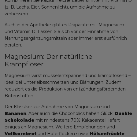
Kombinieren Sie kalziumreiche Lebensmittel mit Vitamin D
(z. B. Lachs, Eier, Sonnenlicht), um die Aufnahme zu
verbessern.
Auch in der Apotheke gibt es Präparate mit Magnesium
und Vitamin D. Lassen Sie sich vor der Einnahme von
Nahrungsergänzungsmitteln aber immer erst ausführlich
beraten.
Magnesium: Der natürliche
Krampflöser
Magnesium wirkt muskelentspannend und krampflösend –
ideal bei Unterleibsschmerzen und Blähungen. Zudem
reduziert es die Produktion von entzündungsfördernden
Botenstoffen.
Der Klassiker zur Aufnahme von Magnesium sind
Bananen
. Aber auch die Chocoholics haben Glück:
Dunkle
Schokolade
mit mindestens 70% Kakaoanteil liefert
einiges an Magnesium. Weitere Empfehungen sind
Vollkornbrot
und Haferflocken sowie
Hülsenfrüchte