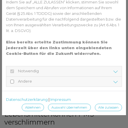
dagegen langanhaltende Energie. Das ist leichter gesagt
Indem Sie auf „ALLE ZULASSEN“ klicken, stimmen Sie sowohl
dem Speichern und Abrufen von Informationen auf Ihrem
als getan, wenn der Heißhunger schon ruft: Meistens
Gerät (§ 25 Abs. 1 TDDDG) sowie der anschließenden
verlangt er nicht gerade nach
Süßkartoffeln
,
Quinoa-
Datenverarbeitung für die nachfolgend dargestellten bzw. die
Salat mit Brokkoli
, oder einem
Naturreisgericht
. Aber:
von Ihnen ausgewählten Verarbeitungszwecke zu (Art 6 Abs. 1
Es hilft!
lit. a. DSGVO).
Eine bereits erteilte Zustimmung können Sie
jederzeit über den links unten eingeblendeten
Cookie-Button für die Zukunft widerrufen.
Notwendig
Andere
Datenschutzerklärung
|
Impressum
Foto von
Svitlana
auf
Unsplash
Bitte vermeiden: Diese
Ablehnen
Auswahl übernehmen
Alle zulassen
Lebensmittel können PMS
verschlimmern