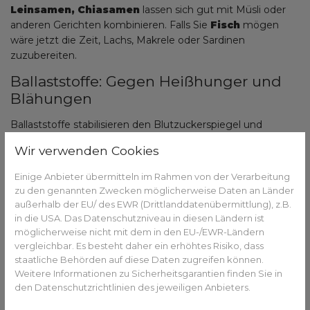
Leinsamen, Chiasamen
lassen sich gut mit Müsli oder
anderen Gerichten kombinieren. Falls Sie
Fisch
mögen
wäre jetzt die Zeit, Lachs, Makrele oder Sardinen
zuzubereiten.
Ballaststoffe: Gegen Heißhunger und
Blähungen
Ballaststoffe stabilisieren den Blutzuckerspiegel und
fördern eine gesunde Verdauung. Das beugt Heißhunger
Wir verwenden Cookies
und Völlegefühl vor. Besonders wirksam sind
lösliche
Ballaststoffe
aus
Vollkornprodukten
wie Hafer,
Einige Anbieter übermitteln im Rahmen von der Verarbeitung
Äpfeln
oder
Hülsenfrüchten
wie Linsen oder Bohnen.
zu den genannten Zwecken möglicherweise Daten an Länder
außerhalb der EU/ des EWR (Drittlanddatenübermittlung), z.B.
Komplexe Kohlenhydrate: Energie
in die USA. Das Datenschutzniveau in diesen Ländern ist
ohne Crash
möglicherweise nicht mit dem in den EU-/EWR-Ländern
vergleichbar. Es besteht daher ein erhöhtes Risiko, dass
Raffinierter Zucker (Süßigkeiten, Weißmehlprodukte) lässt
staatliche Behörden auf diese Daten zugreifen können.
den Blutzucker schnell ansteigen und genauso schnell
Weitere Informationen zu Sicherheitsgarantien finden Sie in
wieder abfallen. Das verstärkt Heißhunger und Müdigkeit.
den Datenschutzrichtlinien des jeweiligen Anbieters.
Komplexe Kohlenhydrate aus Vollkorn oder Gemüse liefern