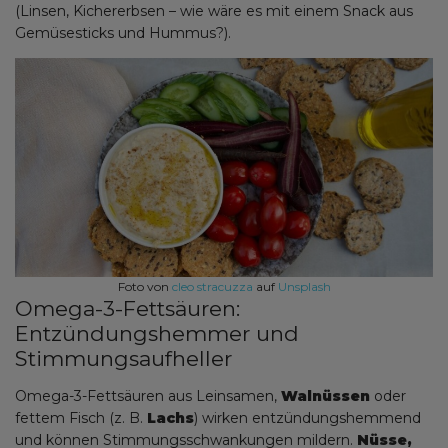
(Linsen, Kichererbsen – wie wäre es mit einem Snack aus
Gemüsesticks und Hummus?).
Foto von
cleo stracuzza
auf
Unsplash
Omega-3-Fettsäuren:
Entzündungshemmer und
Stimmungsaufheller
Omega-3-Fettsäuren aus Leinsamen,
Walnüssen
oder
fettem Fisch (z. B.
Lachs
) wirken entzündungshemmend
und können Stimmungsschwankungen mildern.
Nüsse,