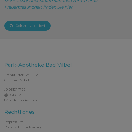
Mehr Gesundheitsinformationen zum Thema
Frauengesundheit finden Sie hier.
Zurück zur Übersicht
Park-Apotheke Bad Vilbel
Frankfurter Str. 51-53
61118 Bad Vilbel
06101 1799
06101 1321
park-apo@web.de
Rechtliches
Impressum
Datenschutzerklärung