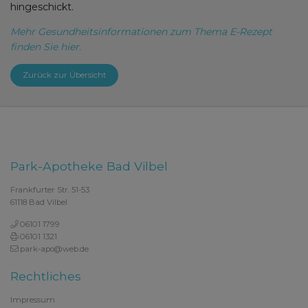
hingeschickt.
Mehr Gesundheitsinformationen zum Thema E-Rezept
finden Sie hier.
Zurück zur Übersicht
Park-Apotheke Bad Vilbel
Frankfurter Str. 51-53
61118 Bad Vilbel
06101 1799
06101 1321
park-apo@web.de
Rechtliches
Impressum