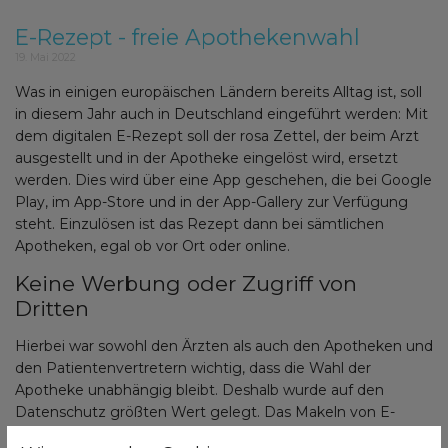
E-Rezept - freie Apothekenwahl
19. Mai 2022
Was in einigen europäischen Ländern bereits Alltag ist, soll
in diesem Jahr auch in Deutschland eingeführt werden: Mit
dem digitalen E-Rezept soll der rosa Zettel, der beim Arzt
ausgestellt und in der Apotheke eingelöst wird, ersetzt
werden. Dies wird über eine App geschehen, die bei Google
Play, im App-Store und in der App-Gallery zur Verfügung
steht. Einzulösen ist das Rezept dann bei sämtlichen
Apotheken, egal ob vor Ort oder online.
Keine Werbung oder Zugriff von
Dritten
Hierbei war sowohl den Ärzten als auch den Apotheken und
den Patientenvertretern wichtig, dass die Wahl der
Apotheke unabhängig bleibt. Deshalb wurde auf den
Datenschutz größten Wert gelegt. Das Makeln von E-
Rezepten durch Dritte wurde daher verboten.