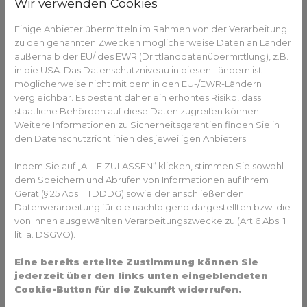
Wir verwenden Cookies
Handelsriesen und andere, die ihre Interessen hier
vertreten wollen, sollen sich nicht in den Transportweg des
Einige Anbieter übermitteln im Rahmen von der Verarbeitung
Rezeptes einschalten können. Aus diesem Grund sind die
zu den genannten Zwecken möglicherweise Daten an Länder
Apps so entwickelt, dass nur der Arzt oder das Krankenhaus,
außerhalb der EU/ des EWR (Drittlanddatenübermittlung), z.B.
das das Rezept ausstellt, die Apotheke, die es annimmt
in die USA. Das Datenschutzniveau in diesen Ländern ist
und die Krankenkasse das E-Rezept einsehen können. Die
möglicherweise nicht mit dem in den EU-/EWR-Ländern
Daten werden auf Servern der sogenannten
vergleichbar. Es besteht daher ein erhöhtes Risiko, dass
Telematikinfrastruktur gespeichert. Die Server stehen in
staatliche Behörden auf diese Daten zugreifen können.
Weitere Informationen zu Sicherheitsgarantien finden Sie in
einem gesicherten Rechenzentrum und werden nach 100
den Datenschutzrichtlinien des jeweiligen Anbieters.
Tagen gelöscht.
Verfügbarkeit über die App anfragen
Indem Sie auf „ALLE ZULASSEN“ klicken, stimmen Sie sowohl
dem Speichern und Abrufen von Informationen auf Ihrem
Wer ein verschriebenes Medikament dringend braucht und
Gerät (§ 25 Abs. 1 TDDDG) sowie der anschließenden
Datenverarbeitung für die nachfolgend dargestellten bzw. die
wissen möchte, ob es in der Apotheke der Wahl verfügbar
von Ihnen ausgewählten Verarbeitungszwecke zu (Art 6 Abs. 1
ist, kann das unverbindlich über die E-Rezept-App abfragen.
lit. a. DSGVO).
Und das sogar bei insgesamt drei Apotheken gleichzeitig.
Nach der Rückmeldung kann der Patient das Rezept
Eine bereits erteilte Zustimmung können Sie
verbindlich über die App bestellen. Wer kein Smartphone
jederzeit über den links unten eingeblendeten
besitzt, kann natürlich selbstverständlich weiterhin ein
Cookie-Button für die Zukunft widerrufen.
Rezept vom Arzt bekommen und es bei der Apotheke