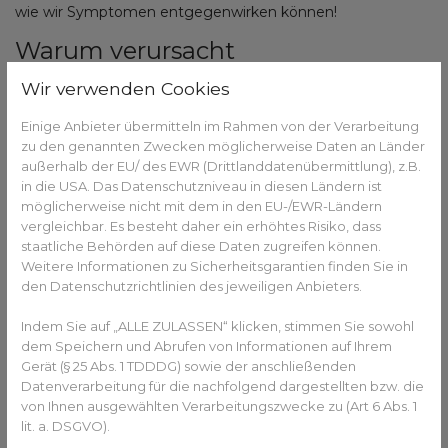
wie wir Symptomen entgegenwirken können!
Warum verursacht
Bildschirmarbeit trockene Augen?
Wir verwenden Cookies
Ob Homeoffice, stundenlanges Scrollen am Smartphone
Einige Anbieter übermitteln im Rahmen von der Verarbeitung
oder abendliche Netflix-Marathons – unsere Augen sind
zu den genannten Zwecken möglicherweise Daten an Länder
heute stärker belastet denn je. Viele Menschen klagen über
außerhalb der EU/ des EWR (Drittlanddatenübermittlung), z.B.
brennende, kratzende oder müde Augen, ohne zu wissen,
in die USA. Das Datenschutzniveau in diesen Ländern ist
dass dahinter oft das „Office-Eye-Syndrom“ steckt.
möglicherweise nicht mit dem in den EU-/EWR-Ländern
vergleichbar. Es besteht daher ein erhöhtes Risiko, dass
Was ist das Office-Eye-Syndrom?
staatliche Behörden auf diese Daten zugreifen können.
Weitere Informationen zu Sicherheitsgarantien finden Sie in
Das Office-Eye-Syndrom (auch Büro-Augen-Syndrom oder
den Datenschutzrichtlinien des jeweiligen Anbieters.
Computer Vision Syndrom) bezeichnet eine Reihe von
Augenbeschwerden, die durch langes Arbeiten am
Indem Sie auf „ALLE ZULASSEN“ klicken, stimmen Sie sowohl
Bildschirm entstehen. Typische Symptome sind:
dem Speichern und Abrufen von Informationen auf Ihrem
Gerät (§ 25 Abs. 1 TDDDG) sowie der anschließenden
Trockenheit & Brennen
Datenverarbeitung für die nachfolgend dargestellten bzw. die
Rötungen
von Ihnen ausgewählten Verarbeitungszwecke zu (Art 6 Abs. 1
Kratzgefühl (wie ein Sandkorn im Auge)
lit. a. DSGVO).