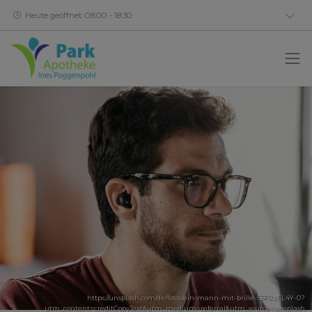
Heute geöffnet: 08:00 - 18:30
https://unsplash.com/de/fotos/ein-mann-mit-brille-53P2zFL4Y-0?
utm_content=creditCopyText&utm_medium=referral&utm_source=unsplash