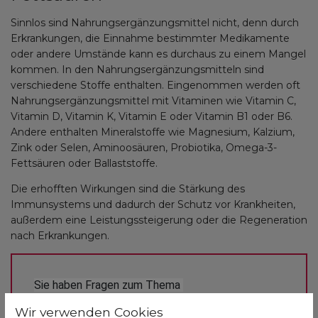
Sinnlos sind Nahrungsergänzungsmittel nicht, denn durch
Erkrankungen, die Einnahme bestimmter Medikamente
oder andere Umstände kann es durchaus zu einem Mangel
kommen. In den Nahrungsergänzungsmitteln sind
verschiedene Stoffe enthalten. Eingenommen werden oft
Nahrungsergänzungsmittel mit Vitaminen wie Vitamin C,
Vitamin D, Vitamin K, Vitamin E oder Vitamin B1 oder B6.
Andere enthalten Mineralstoffe wie Magnesium, Kalzium,
Zink oder Selen, Aminoosäuren, Probiotika, Omega-3-
Fettsäuren oder Ballaststoffe.
Die erhofften Wirkungen sind die Stärkung des
Immunsystems und dadurch der Schutz vor Krankheiten,
außerdem eine Leistungssteigerung oder die Regeneration
nach Erkrankungen.
Sie haben Fragen zum Thema 
Nahrungsergänzungsmittel oder Ernährung im 
Wir verwenden Cookies