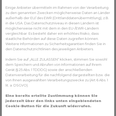
Allgemeinen? Gesundheits-Experten und -
Expertinnen aus Ihrer Region beraten Sie 
Einige Anbieter übermitteln im Rahmen von der Verarbeitung
zu den genannten Zwecken möglicherweise Daten an Länder
gerne. 
Hier gelangen Sie zur Expertensuche.
außerhalb der EU/ des EWR (Drittlanddatenübermittlung), z.B.
in die USA. Das Datenschutzniveau in diesen Ländern ist
möglicherweise nicht mit dem in den EU-/EWR-Ländern
Vitamin D bei zu wenig Sonne
vergleichbar. Es besteht daher ein erhöhtes Risiko, dass
einnehmen
staatliche Behörden auf diese Daten zugreifen können.
Weitere Informationen zu Sicherheitsgarantien finden Sie in
den Datenschutzrichtlinien des jeweiligen Anbieters.
Die Versorgung mit Vitamin D lässt sich kaum durch die
Ernährung regeln. Denn Vitamin D wird auch
Indem Sie auf „ALLE ZULASSEN“ klicken, stimmen Sie sowohl
„Sonnenvitamin“ genannt; es wird durch die Haut gebildet,
dem Speichern und Abrufen von Informationen auf Ihrem
wenn sie mit UV-Strahlung in Kontakt kommt. In der
Gerät (§ 25 Abs. 1 TDDDG) sowie der anschließenden
Ernährung ist es nur in fettem Fisch, Eigelb oder Leber
Datenverarbeitung für die nachfolgend dargestellten bzw. die
enthalten. Da in Deutschland die Sonnenstunden im
von Ihnen ausgewählten Verarbeitungszwecke zu (Art 6 Abs. 1
Herbst und Winter überschaubar sind, kann es zu einem
lit. a. DSGVO).
Vitamin-D-Mangel kommen, der sich durch Lebensmittel
allein nicht ausgleichen lässt. Hier ist es - vor allem für
Eine bereits erteilte Zustimmung können Sie
jederzeit über den links unten eingeblendeten
Senioren, Säuglinge oder Menschen, die wenig nach
Cookie-Button für die Zukunft widerrufen.
draußen gehen - sinnvoll, ein Nahrungsergänzungsmittel
mit Vitamin D einzunehmen.