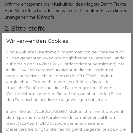
Wärme entspannt die Muskulatur des Magen-Darm-Trakts.
Eine Wärmflasche oder ein warmes Kirschkernkissen lindert
unangenehme Krämpfe.
2. Bitterstoffe
Bitterstoffe fördern den Speichelfluss und die
Wir verwenden Cookies
Magensaftproduktion. Sie
unterstützen die Verdauung
.
Einige Anbieter übermitteln im Rahmen von der Verarbeitung
Geeignet sind Bittertropfen (zum Beispiel aus der
zu den genannten Zwecken möglicherweise Daten an Länder
Apotheke) oder bitteres Gemüse wie Chicorée und Rucola.
außerhalb der EU/ des EWR (Drittlanddatenübermittlung), z.B.
3. Ruhe und langsames Essen
in die USA. Das Datenschutzniveau in diesen Ländern ist
möglicherweise nicht mit dem in den EU-/EWR-Ländern
Ein oft unterschätzter, aber entscheidender Faktor ist die
vergleichbar. Es besteht daher ein erhöhtes Risiko, dass
Art des Essens. Langsames, bewusstes Essen bringt
staatliche Behörden auf diese Daten zugreifen können.
Weitere Informationen zu Sicherheitsgarantien finden Sie in
mehrere Vorteile:
den Datenschutzrichtlinien des jeweiligen Anbieters.
weniger geschluckte Luft
bessere Vorverdauung durch längeres Kauen
Indem Sie auf „ALLE ZULASSEN“ klicken, stimmen Sie sowohl
dem Speichern und Abrufen von Informationen auf Ihrem
entlastete Magen- und Darmaktivität
Gerät (§ 25 Abs. 1 TDDDG) sowie der anschließenden
ein früheres, natürlicheres Sättigungsgefühl
Datenverarbeitung für die nachfolgend dargestellten bzw. die
Auch eine kleine Essenspause nach schweren Mahlzeiten