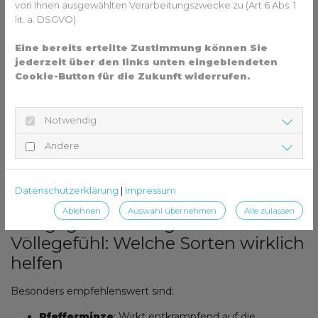
von Ihnen ausgewählten Verarbeitungszwecke zu (Art 6 Abs. 1
unterstützt den Körper dabei, sich zu regulieren und
lit. a. DSGVO).
Anspannungen im Bauch zu lösen.
Eine bereits erteilte Zustimmung können Sie
jederzeit über den links unten eingeblendeten
Cookie-Button für die Zukunft widerrufen.
Notwendig
Andere
Datenschutzerklärung
|
Impressum
Foto von
CRYSTALWEED cannabis
auf
Unsplash
Ablehnen
Auswahl übernehmen
Alle zulassen
Tee gegen Blähungen und
Völlegefühl: Welche Sorten wirklich
helfen
Besonders empfehlenswert sind:
Pfefferminze
: Wirkt entkrampfend auf die