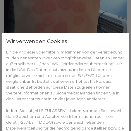
Wir verwenden Cookies
https://commons.wikimedia.org/wiki/File:Tinea_corporis.jpg
Einige Anbieter übermitteln im Rahmen von der Verarbeitung
Hautausschlag am Bauch: typische
zu den genannten Zwecken möglicherweise Daten an Länder
Auslöser
außerhalb der EU/ des EWR (Drittlanddatenübermittlung), z.B.
in die USA. Das Datenschutzniveau in diesen Ländern ist
Ein Ausschlag am Bauch kann besonders unangenehm
möglicherweise nicht mit dem in den EU-/EWR-Ländern
sein. Häufige Ursachen:
vergleichbar. Es besteht daher ein erhöhtes Risiko, dass
staatliche Behörden auf diese Daten zugreifen können.
Allergien (z. B. gegen Gürtel, Kleidung, Waschmittel)
Weitere Informationen zu Sicherheitsgarantien finden Sie in
Schwitzurtikaria (durch Hitze oder enge Kleidung)
den Datenschutzrichtlinien des jeweiligen Anbieters.
Infektionen (z. B. Gürtelrose, Pilze)
Indem Sie auf „ALLE ZULASSEN“ klicken, stimmen Sie sowohl
Kontaktekzem (z. B. durch Nickel in Jeansknöpfen)
dem Speichern und Abrufen von Informationen auf Ihrem
Tipp: Tragen Sie lockere, atmungsaktive Kleidung aus
Gerät (§ 25 Abs. 1 TDDDG) sowie der anschließenden
Baumwolle.
Datenverarbeitung für die nachfolgend dargestellten bzw. die