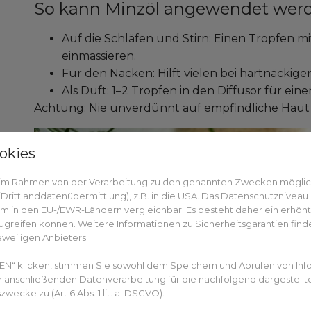
So kann Minzöl angewendet wer
Auf die Schläfen und Stirn: Einen Tropfen m
einmassieren.
Für den Nacken: Hilft vielen bei hartnäcki
Als Duft: 1–2 Tropfen in den Diffusor für eine
Achtung: Nie unverdünnt auf empfindliche Haut 
okies
n im Rahmen von der Verarbeitung zu den genannten Zwecken mögli
rittlanddatenübermittlung), z.B. in die USA. Das Datenschutzniveau i
m in den EU-/EWR-Ländern vergleichbar. Es besteht daher ein erhöhtes
greifen können. Weitere Informationen zu Sicherheitsgarantien finde
eweiligen Anbieters.
EN“ klicken, stimmen Sie sowohl dem Speichern und Abrufen von Inf
er anschließenden Datenverarbeitung für die nachfolgend dargestellt
ecke zu (Art 6 Abs. 1 lit. a. DSGVO).