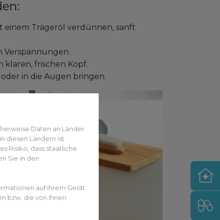
den:
it einem Trägeröl verdünnen, sanft
gen Verspannungen.
n klaren, frischen Kopf.
oder in die Augen bringen.
cherweise Daten an Länder
n diesen Ländern ist
 Risiko, dass staatliche
n Sie in den
ormationen auf Ihrem Gerät
en bzw. die von Ihnen