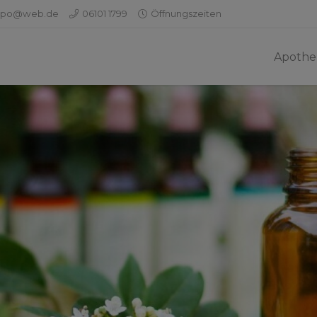
apo@web.de
06101 1799
Öffnungszeiten
Apothe