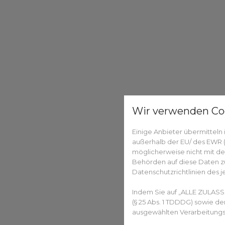
Wir verwenden Co
Einige Anbieter übermittel
außerhalb der EU/ des EWR (D
möglicherweise nicht mit de
Behörden auf diese Daten zu
Datenschutzrichtlinien des j
Indem Sie auf „ALLE ZULASS
(§ 25 Abs. 1 TDDDG) sowie d
ausgewählten Verarbeitungszw